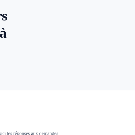
rs
là
oici les réponses aux demandes