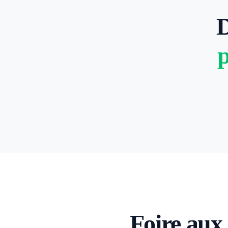
D
p
Foire aux