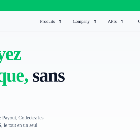
Produits
Company
APIs
Carte Virtuelle
Press
Payin (
yez
Pour tes achats en ligne, abonnements etc
Press releases about Mbiyopa
Collecte
Liens de paiements
Get in Touch
Payout 
Pas de site web ?Pas de problème, soyez cas mêm
Contact
Envoyer 
que,
sans
Remitta
Remittence
Cas d’utilisation
Send fund
Envoyer de l’argent dans plus de 120 Pays
Cas d’utilisation MBIYOPAY
currency—
Crypto Whitelabel
Global 
Launch Your Crypto Exchange 100% Free
Receive 
IBAN. Ma
Compte bancaire virtuel
across mu
Ouvrez votre compte bancaire virtuel et recevez d
Payout, Collectez les
via API.
paiements en USD, EUR.
, le tout en un seul