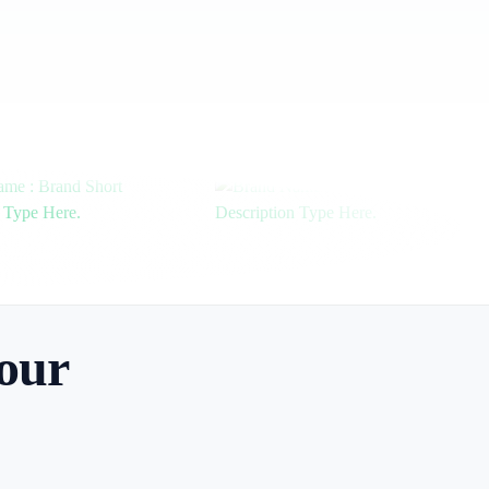
Europe
Pour la diapora en europe
our