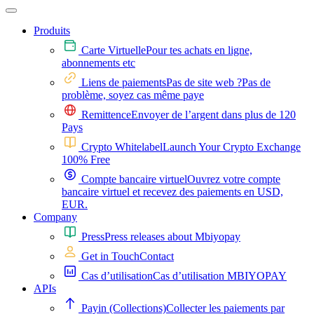
Produits
Carte Virtuelle
Pour tes achats en ligne,
abonnements etc
Liens de paiements
Pas de site web ?Pas de
problème, soyez cas même paye
Remittence
Envoyer de l’argent dans plus de 120
Pays
Crypto Whitelabel
Launch Your Crypto Exchange
100% Free
Compte bancaire virtuel
Ouvrez votre compte
bancaire virtuel et recevez des paiements en USD,
EUR.
Company
Press
Press releases about Mbiyopay
Get in Touch
Contact
Cas d’utilisation
Cas d’utilisation MBIYOPAY
APIs
Payin (Collections)
Collecter les paiements par