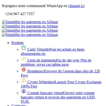
Rejoignez notre communauté WhatsApp en
cliquant ici
+234 907 427 7357
Produits
Carte Virtuelle
Pour tes achats en ligne,
abonnements etc
Liens de paiements
Pas de site web ?Pas de
problème, soyez cas même paye
Remittence
Envoyer de l’argent dans plus de 120
Pays
Crypto Whitelabel
Launch Your Crypto Exchange
100% Free
Compte bancaire virtuel
Ouvrez votre compte
bancaire virtuel et recevez des paiements en USD,
EUR.
Company