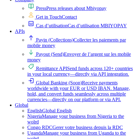
Press
Press releases about Mbiyopay
Get in Touch
Contact
Cas d’utilisation
Cas d’utilisation MBIYOPAY
APIs
Payin (Collections)
Collecter les paiements par
mobile money
Payout (Send)
Envoyer de l’argent sur les mobile
money
Remittance API
Send funds across 120+ countries
in your local currency—directly via API integration.
Global Banking (Soon)
Receive payments
worldwide with your EUR or USD IBAN. Manage,
hold, and convert funds seamlessly across multiple
currencies—directly on our platform or via API.
Global
English
Global English
Nigeria
Manage your business from Nigeria to the
wolrd
Congo RDC
Gerer votre business depuis la RDC
Uganda
Manage your business from Uganda to the
wolrd