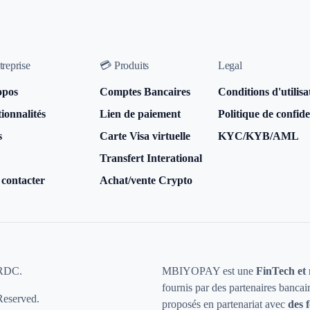
treprise
💳 Produits
Legal
opos
Comptes Bancaires
Conditions d'utilisa
ionnalités
Lien de paiement
Politique de confide
s
Carte Visa virtuelle
KYC/KYB/AML
Transfert Interational
contacter
Achat/vente Crypto
 RDC.
MBIYOPAY est une
FinTech et
fournis par des partenaires bancai
Reserved.
proposés en partenariat avec
des 