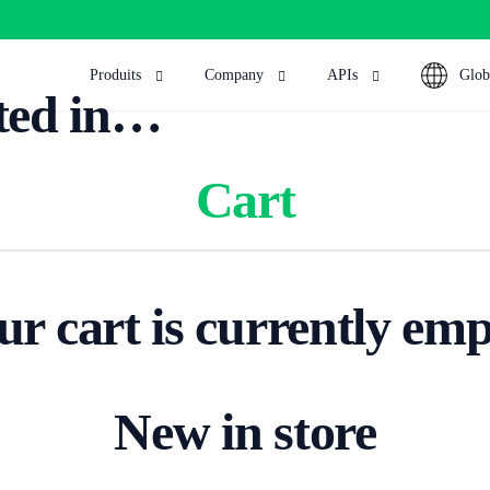
Produits
Company
APIs
Glob
sted in…
Eng
Carte Virtuelle
Press
Payin (Collecti
Glob
Pour tes achats en ligne, abonnements etc
Press releases about Mbiyopay
Collecter les pa
Cart
Nig
Liens de paiements
Get in Touch
Payout (Send)
Mana
Pas de site web ?Pas de problème, soyez cas même paye
Contact
Envoyer de l’arge
Co
Remittance AP
Remittence
Cas d’utilisation
Gere
Send funds across
Envoyer de l’argent dans plus de 120 Pays
Cas d’utilisation MBIYOPAY
ur cart is currently emp
currency—directly
Uga
Crypto Whitelabel
Global Bankin
Mana
Launch Your Crypto Exchange 100% Free
Receive payment
Cote
IBAN. Manage, ho
Compte bancaire virtuel
across multiple c
Gere
Ouvrez votre compte bancaire virtuel et recevez des 
New in store
via API.
paiements en USD, EUR.
Ken
Mana