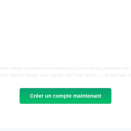
Eur
Pour
t à propulser votre acti
avec MbiyoPay ?
votre compte gratuitement et commencez à recevoir des paiements via
aire, Mobile Money, carte, crypto, QR Code ou lien — où que vous s
Créer un compte maintenant