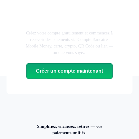
Prêt à propulser votre
activité avec MbiyoPay ?
Créez votre compte gratuitement et commencez à
recevoir des paiements via Compte Bancaire,
Mobile Money, carte, crypto, QR Code ou lien —
où que vous soyez.
Créer un compte maintenant
Simplifiez, encaissez, retirez — vos
paiements unifiés.