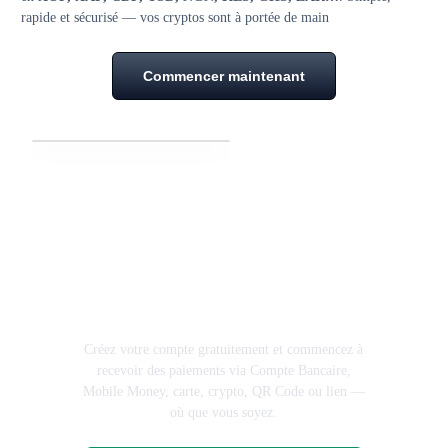
rapide et sécurisé — vos cryptos sont à portée de main
Commencer maintenant
Prêt à propulser votre
activité avec MbiyoPay ?
Créez votre compte gratuitement et commencez à
recevoir des paiements via Compte Bancaire,
Mobile Money, carte, crypto, QR Code ou lien —
où que vous soyez.